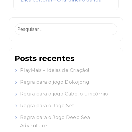
Pesquisar
por:
Posts recentes
PlayMais – Ideias de Criação!
Regra para o jogo Dokojong
Regra para o jogo Cabo, o unicórnio
Regra para o Jogo Set
Regra para o Jogo Deep Sea
Adventure