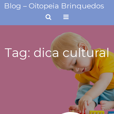
Skip
Blog – Oitopeia Brinquedos
to
content
Tag:
dica cultural