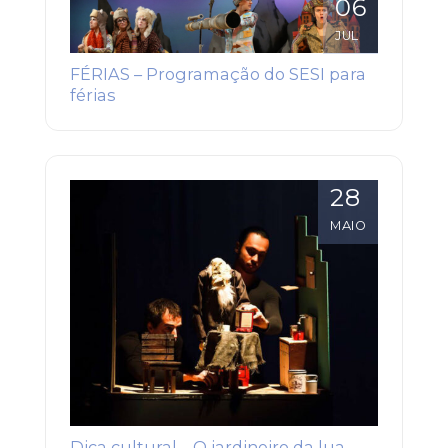
06
JUL
FÉRIAS – Programação do SESI para
férias
28
MAIO
Dica cultural – O jardineiro da lua