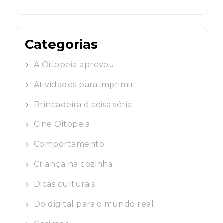
Categorias
A Oitopeia aprovou
Atividades para imprimir
Brincadeira é coisa séria
Cine Oitopeia
Comportamento
Criança na cozinha
Dicas culturais
Do digital para o mundo real