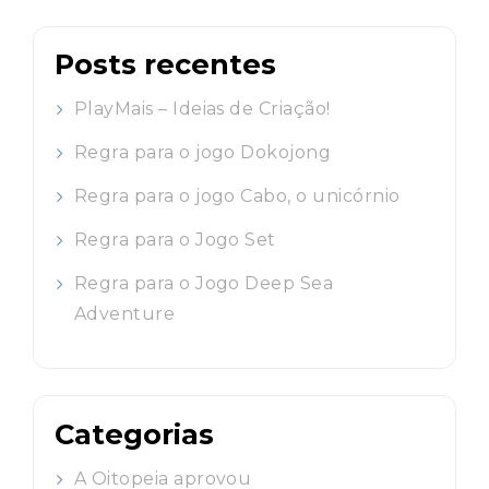
Posts recentes
PlayMais – Ideias de Criação!
Regra para o jogo Dokojong
Regra para o jogo Cabo, o unicórnio
Regra para o Jogo Set
Regra para o Jogo Deep Sea
Adventure
Categorias
A Oitopeia aprovou