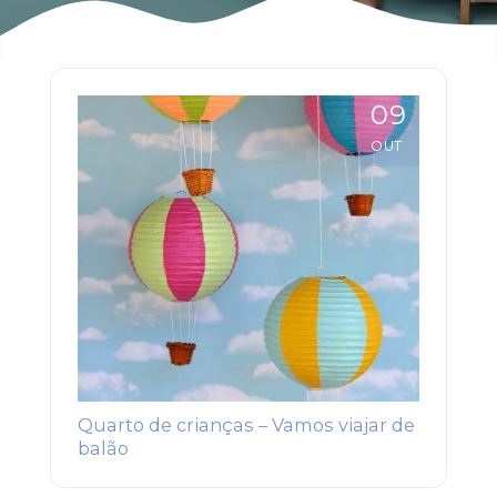
09
OUT
Quarto de crianças – Vamos viajar de
balão