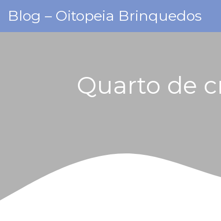
Skip
Blog – Oitopeia Brinquedos
to
content
Quarto de c