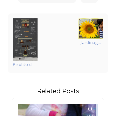
Navegação
de
Post
Jardinagem
para
criança
Pirulito de
biscoito
Related Posts
10