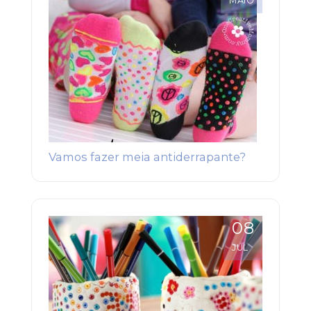
MAIO
Vamos fazer meia antiderrapante?
08
JUL