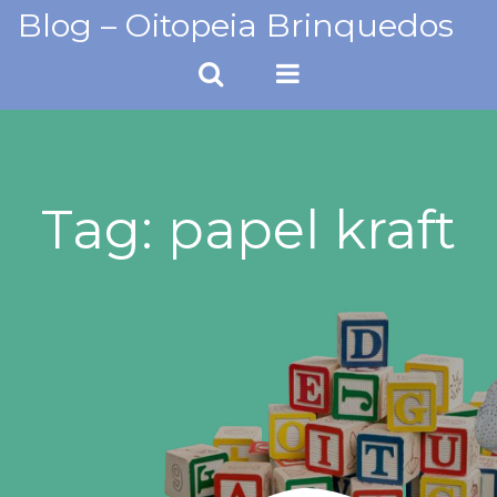
Skip
Blog – Oitopeia Brinquedos
to
content
Tag:
papel kraft