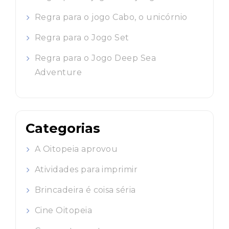
Regra para o jogo Cabo, o unicórnio
Regra para o Jogo Set
Regra para o Jogo Deep Sea
Adventure
Categorias
A Oitopeia aprovou
Atividades para imprimir
Brincadeira é coisa séria
Cine Oitopeia