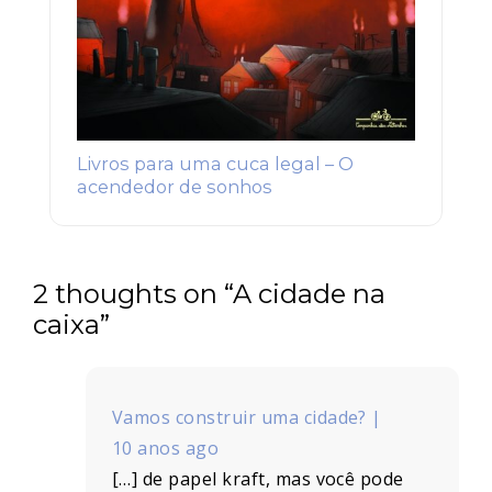
Livros para uma cuca legal – O
acendedor de sonhos
2 thoughts on “
A cidade na
caixa
”
Vamos construir uma cidade? |
10 anos ago
[…] de papel kraft, mas você pode