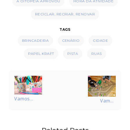
A OITOPEIA APROVOU
HORA DA ATIVIDADE
RECICLAR, RECRIAR, RENOVAR
TAGS
BRINCADEIRA
CENÁRIO
CIDADE
PAPEL KRAFT
PISTA
RUAS
Navegação
de
Post
Vamos
Vamos
fazer um
construir
porta-
uma
lápis de
cidade?