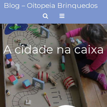
Skip
Blog – Oitopeia Brinquedos
to
content
A cidade na caixa