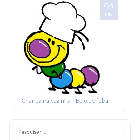
04
JUN
Criança na cozinha – Bolo de fubá
Pesquisar
por: