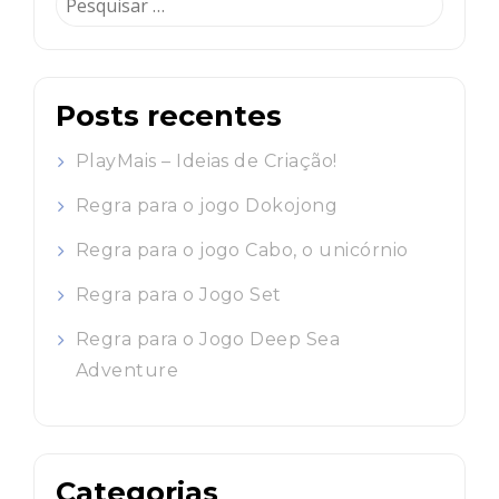
por:
Posts recentes
PlayMais – Ideias de Criação!
Regra para o jogo Dokojong
Regra para o jogo Cabo, o unicórnio
Regra para o Jogo Set
Regra para o Jogo Deep Sea
Adventure
Categorias