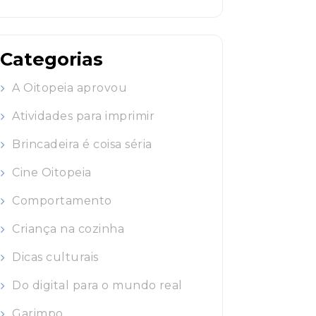
Categorias
A Oitopeia aprovou
Atividades para imprimir
Brincadeira é coisa séria
Cine Oitopeia
Comportamento
Criança na cozinha
Dicas culturais
Do digital para o mundo real
Garimpo