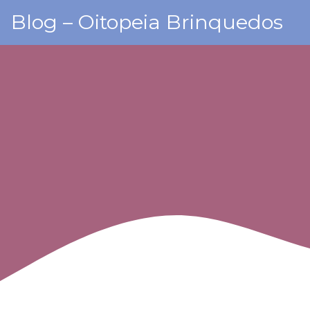
Skip
Blog – Oitopeia Brinquedos
to
content