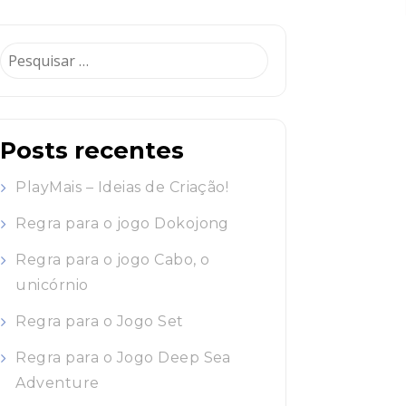
Pesquisar
por:
Posts recentes
PlayMais – Ideias de Criação!
Regra para o jogo Dokojong
Regra para o jogo Cabo, o
unicórnio
Regra para o Jogo Set
Regra para o Jogo Deep Sea
Adventure