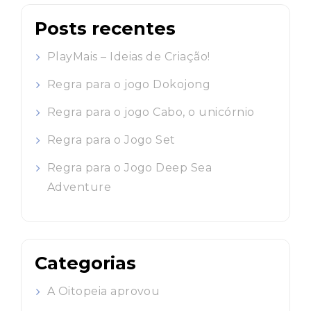
Posts recentes
PlayMais – Ideias de Criação!
Regra para o jogo Dokojong
Regra para o jogo Cabo, o unicórnio
Regra para o Jogo Set
Regra para o Jogo Deep Sea
Adventure
Categorias
A Oitopeia aprovou