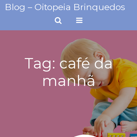
Skip
Blog – Oitopeia Brinquedos
to
content
Tag:
café da
manhã