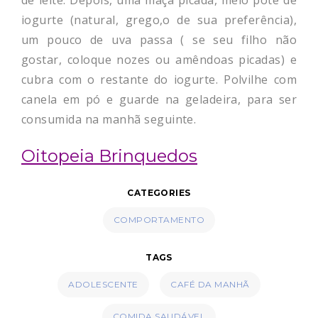
de leite. Depois, uma maçã picada, meio pote de
iogurte (natural, grego,o de sua preferência),
um pouco de uva passa ( se seu filho não
gostar, coloque nozes ou amêndoas picadas) e
cubra com o restante do iogurte. Polvilhe com
canela em pó e guarde na geladeira, para ser
consumida na manhã seguinte.
Oitopeia Brinquedos
CATEGORIES
COMPORTAMENTO
TAGS
ADOLESCENTE
CAFÉ DA MANHÃ
COMIDA SAUDÁVEL