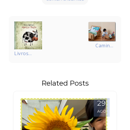
Navegação
de
Post
Caminha
Livros
de
para uma
papelão
cuca legal
pra
-Vaca
bonecos
Related Posts
branca,
mancha
preta
29
AGO