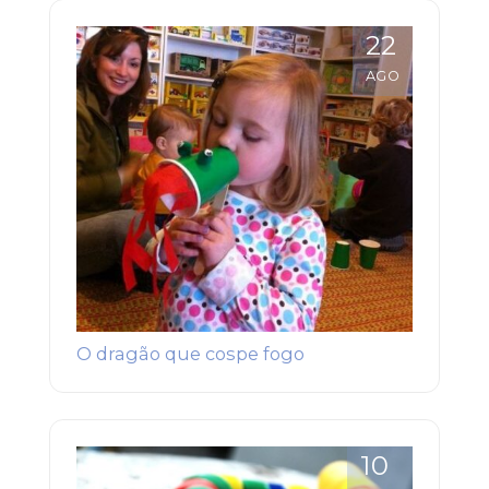
22
AGO
O dragão que cospe fogo
10