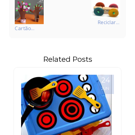
de
Post
Reciclar –
Cartão
Carrinhos
para o Dia
de corrida
das Mães
de
pregador
Related Posts
24
JUN