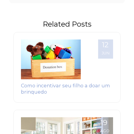
ajudinha
para
guardar
Related Posts
quebra-
cabeça?
12
JUN
Como incentivar seu filho a doar um
brinquedo
19
AGO