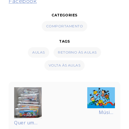
Facebook
CATEGORIES
COMPORTAMENTO
TAGS
AULAS
RETORNO ÀS AULAS
VOLTA ÀS AULAS
Navegação
de
Post
Música
para
Quer uma
crianças