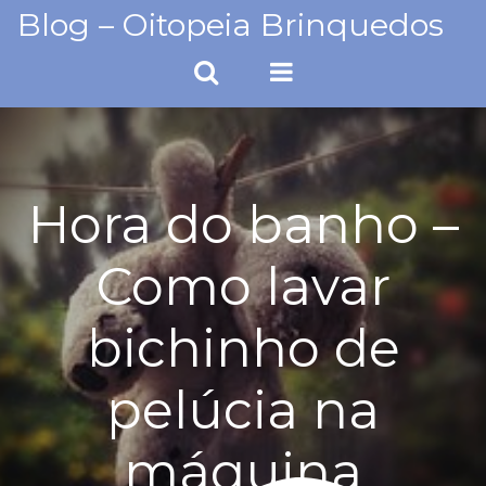
Skip
Blog – Oitopeia Brinquedos
to
content
Hora do banho –
Como lavar
bichinho de
pelúcia na
máquina