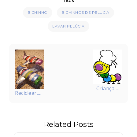
TAGS
BICHINHO
BICHINHOS DE PELÚCIA
LAVAR PELÚCIA
Navegação
de
Post
Criança na
Reciclear,
cozinha –
recriar,
Bolo de
renovar –
fubá
Avião de
Related Posts
embalagem
de