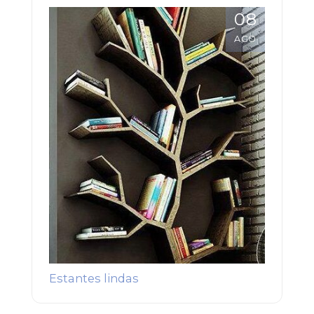
shampoo
08
AGO
Estantes lindas