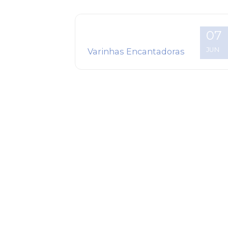
07
JUN
Varinhas Encantadoras