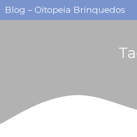
Skip
Blog – Oitopeia Brinquedos
to
content
Ta