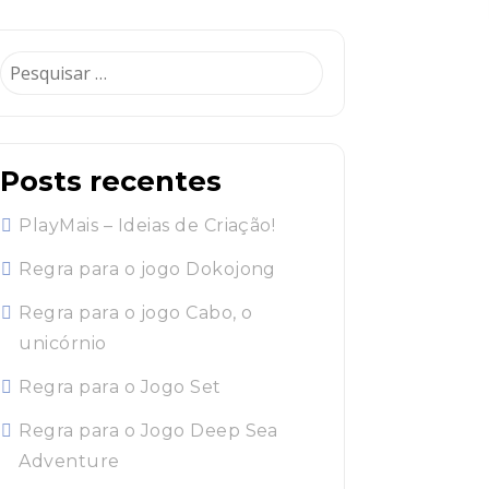
Pesquisar
por:
Posts recentes
PlayMais – Ideias de Criação!
Regra para o jogo Dokojong
Regra para o jogo Cabo, o
unicórnio
Regra para o Jogo Set
Regra para o Jogo Deep Sea
Adventure