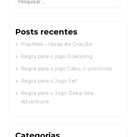
por:
Posts recentes
PlayMais – Ideias de Criação!
Regra para o jogo Dokojong
Regra para o jogo Cabo, o unicórnio
Regra para o Jogo Set
Regra para o Jogo Deep Sea
Adventure
Categorias