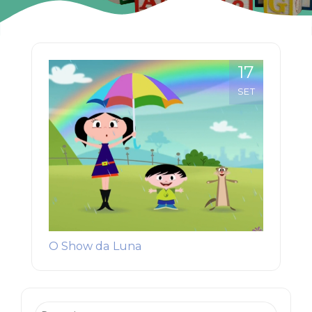
17
SET
O Show da Luna
Pesquisar