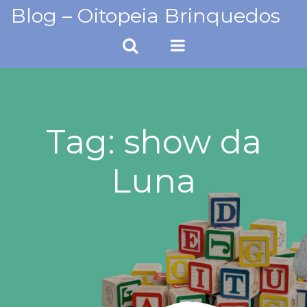
Skip
Blog – Oitopeia Brinquedos
to
content
Tag:
show da
Luna