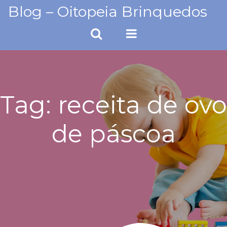
Skip
Blog – Oitopeia Brinquedos
to
content
Tag:
receita de ovo
de páscoa