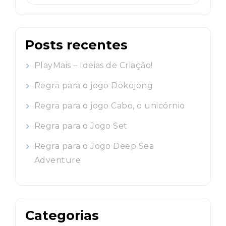
por:
Posts recentes
PlayMais – Ideias de Criação!
Regra para o jogo Dokojong
Regra para o jogo Cabo, o unicórnio
Regra para o Jogo Set
Regra para o Jogo Deep Sea
Adventure
Categorias