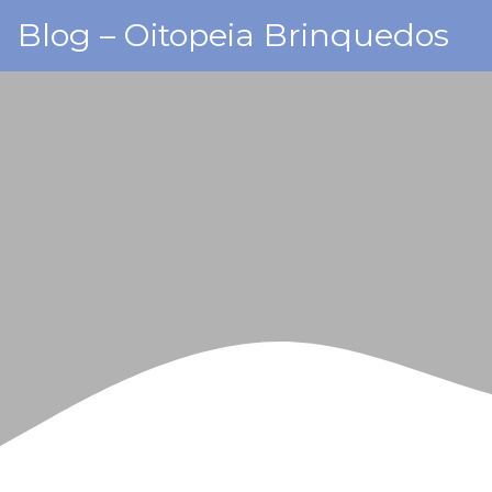
Skip
Blog – Oitopeia Brinquedos
to
content