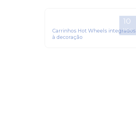
10
NOV
Carrinhos Hot Wheels integrados
à decoração