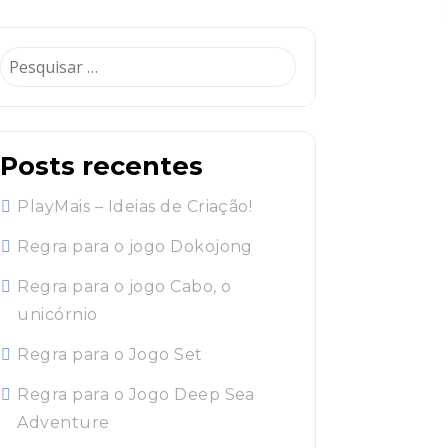
Pesquisar
por:
Posts recentes
PlayMais – Ideias de Criação!
Regra para o jogo Dokojong
Regra para o jogo Cabo, o
unicórnio
Regra para o Jogo Set
Regra para o Jogo Deep Sea
Adventure