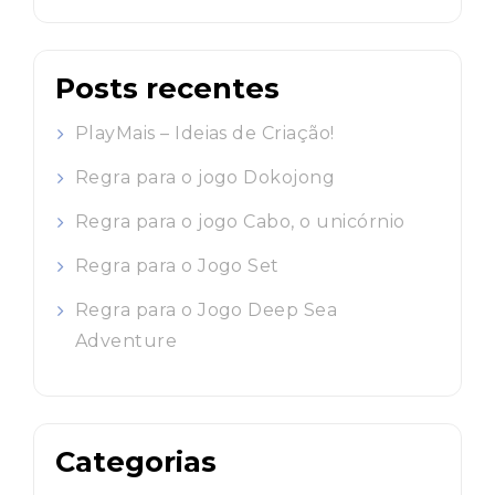
por:
Posts recentes
PlayMais – Ideias de Criação!
Regra para o jogo Dokojong
Regra para o jogo Cabo, o unicórnio
Regra para o Jogo Set
Regra para o Jogo Deep Sea
Adventure
Categorias