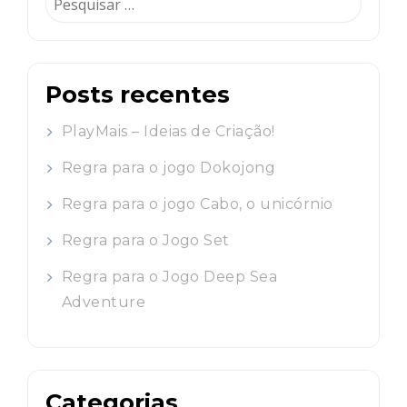
por:
Posts recentes
PlayMais – Ideias de Criação!
Regra para o jogo Dokojong
Regra para o jogo Cabo, o unicórnio
Regra para o Jogo Set
Regra para o Jogo Deep Sea
Adventure
Categorias