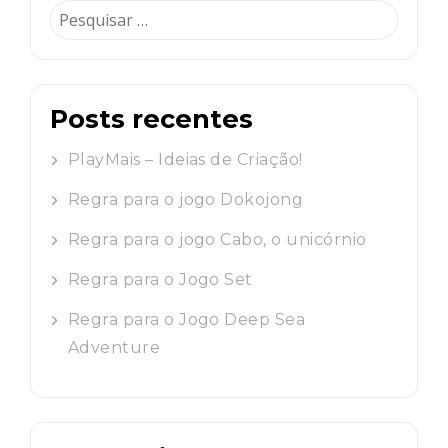
Pesquisar
por:
Posts recentes
PlayMais – Ideias de Criação!
Regra para o jogo Dokojong
Regra para o jogo Cabo, o unicórnio
Regra para o Jogo Set
Regra para o Jogo Deep Sea
Adventure