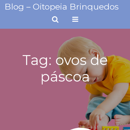
Skip
Blog – Oitopeia Brinquedos
to
content
Tag:
ovos de
páscoa