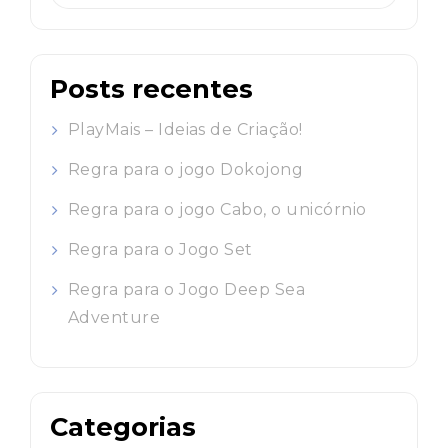
por:
Posts recentes
PlayMais – Ideias de Criação!
Regra para o jogo Dokojong
Regra para o jogo Cabo, o unicórnio
Regra para o Jogo Set
Regra para o Jogo Deep Sea
Adventure
Categorias