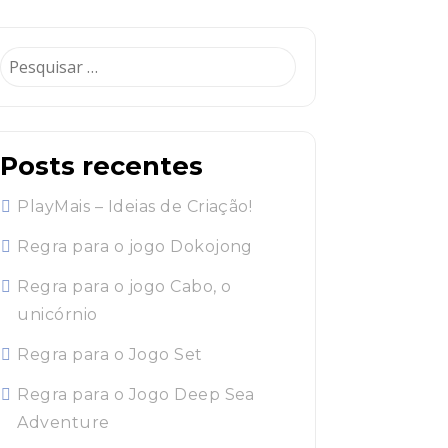
Pesquisar
por:
Posts recentes
PlayMais – Ideias de Criação!
Regra para o jogo Dokojong
Regra para o jogo Cabo, o
unicórnio
Regra para o Jogo Set
Regra para o Jogo Deep Sea
Adventure