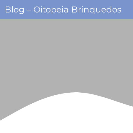
Skip
Blog – Oitopeia Brinquedos
to
content