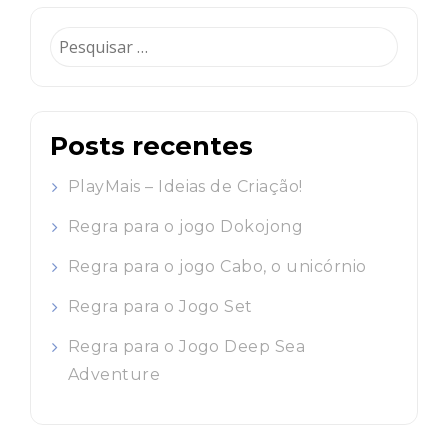
Pesquisar
por:
Posts recentes
PlayMais – Ideias de Criação!
Regra para o jogo Dokojong
Regra para o jogo Cabo, o unicórnio
Regra para o Jogo Set
Regra para o Jogo Deep Sea
Adventure