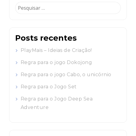
Pesquisar
por:
Posts recentes
PlayMais – Ideias de Criação!
Regra para o jogo Dokojong
Regra para o jogo Cabo, o unicórnio
Regra para o Jogo Set
Regra para o Jogo Deep Sea
Adventure