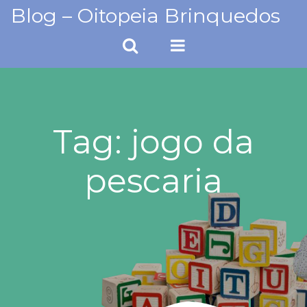
Skip
Blog – Oitopeia Brinquedos
to
content
Tag:
jogo da
pescaria