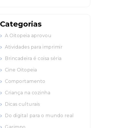
Categorias
A Oitopeia aprovou
Atividades para imprimir
Brincadeira é coisa séria
Cine Oitopeia
Comportamento
Criança na cozinha
Dicas culturais
Do digital para o mundo real
Garimpo