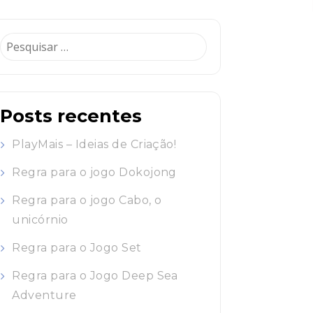
Pesquisar
por:
Posts recentes
PlayMais – Ideias de Criação!
Regra para o jogo Dokojong
Regra para o jogo Cabo, o
unicórnio
Regra para o Jogo Set
Regra para o Jogo Deep Sea
Adventure