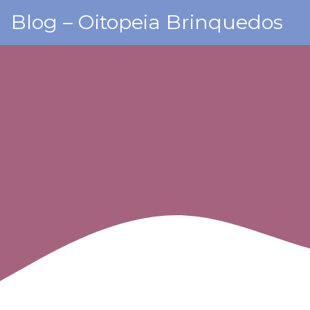
Skip
Blog – Oitopeia Brinquedos
to
content