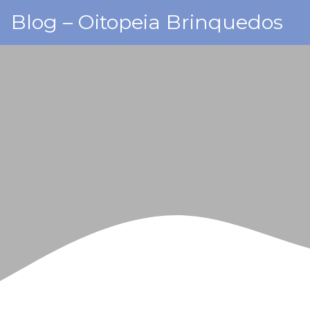
Skip
Blog – Oitopeia Brinquedos
to
content