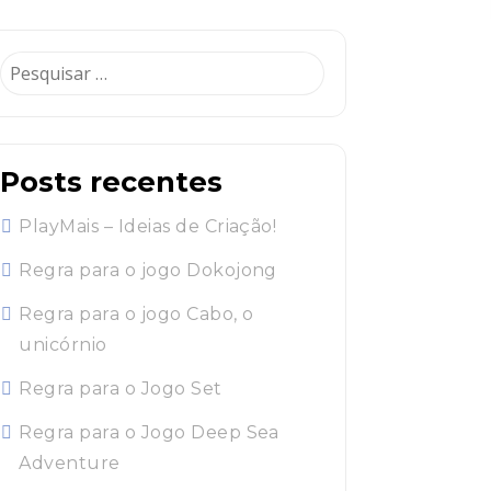
Pesquisar
por:
Posts recentes
PlayMais – Ideias de Criação!
Regra para o jogo Dokojong
Regra para o jogo Cabo, o
unicórnio
Regra para o Jogo Set
Regra para o Jogo Deep Sea
Adventure