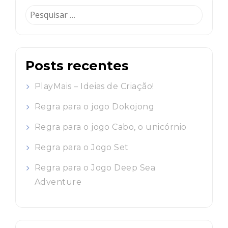
Pesquisar
por:
Posts recentes
PlayMais – Ideias de Criação!
Regra para o jogo Dokojong
Regra para o jogo Cabo, o unicórnio
Regra para o Jogo Set
Regra para o Jogo Deep Sea
Adventure