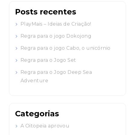
Posts recentes
PlayMais – Ideias de Criação!
Regra para o jogo Dokojong
Regra para o jogo Cabo, o unicórnio
Regra para o Jogo Set
Regra para o Jogo Deep Sea
Adventure
Categorias
A Oitopeia aprovou