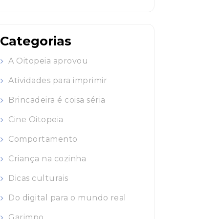
Categorias
A Oitopeia aprovou
Atividades para imprimir
Brincadeira é coisa séria
Cine Oitopeia
Comportamento
Criança na cozinha
Dicas culturais
Do digital para o mundo real
Garimpo