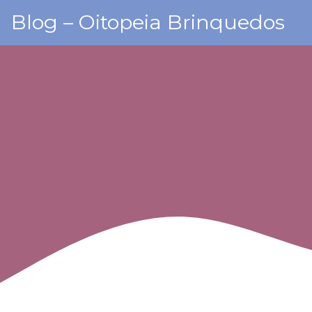
Skip
Blog – Oitopeia Brinquedos
to
content