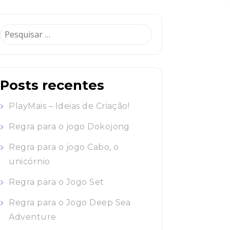
Pesquisar
por:
Posts recentes
PlayMais – Ideias de Criação!
Regra para o jogo Dokojong
Regra para o jogo Cabo, o
unicórnio
Regra para o Jogo Set
Regra para o Jogo Deep Sea
Adventure