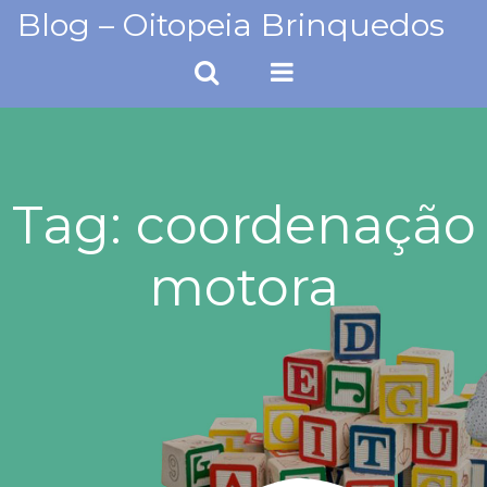
Skip
Blog – Oitopeia Brinquedos
to
content
Tag:
coordenação
motora