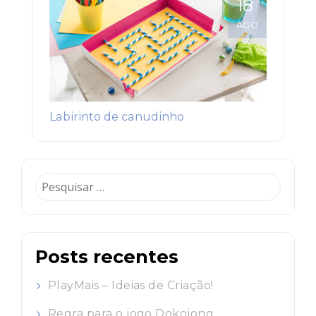
18
AGO
Labirinto de canudinho
Pesquisar
por:
Posts recentes
PlayMais – Ideias de Criação!
Regra para o jogo Dokojong