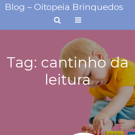
Skip
Blog – Oitopeia Brinquedos
to
content
Tag:
cantinho da
leitura