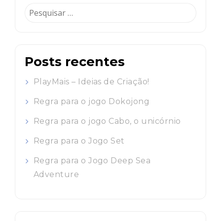
Pesquisar
por:
Posts recentes
PlayMais – Ideias de Criação!
Regra para o jogo Dokojong
Regra para o jogo Cabo, o unicórnio
Regra para o Jogo Set
Regra para o Jogo Deep Sea
Adventure