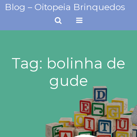
Skip
Blog – Oitopeia Brinquedos
to
content
Tag:
bolinha de
gude