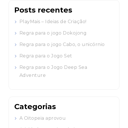
Posts recentes
PlayMais – Ideias de Criação!
Regra para o jogo Dokojong
Regra para o jogo Cabo, o unicórnio
Regra para o Jogo Set
Regra para o Jogo Deep Sea
Adventure
Categorias
A Oitopeia aprovou