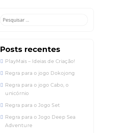
Pesquisar
por:
Posts recentes
PlayMais – Ideias de Criação!
Regra para o jogo Dokojong
Regra para o jogo Cabo, o
unicórnio
Regra para o Jogo Set
Regra para o Jogo Deep Sea
Adventure