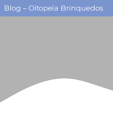
Skip
Blog – Oitopeia Brinquedos
to
content