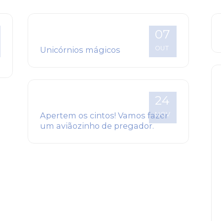
07
OUT
Unicórnios mágicos
24
NOV
Apertem os cintos! Vamos fazer
um aviãozinho de pregador.