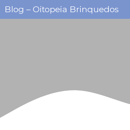
Skip
Blog – Oitopeia Brinquedos
to
content