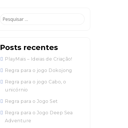
Pesquisar
por:
Posts recentes
PlayMais – Ideias de Criação!
Regra para o jogo Dokojong
Regra para o jogo Cabo, o
unicórnio
Regra para o Jogo Set
Regra para o Jogo Deep Sea
Adventure