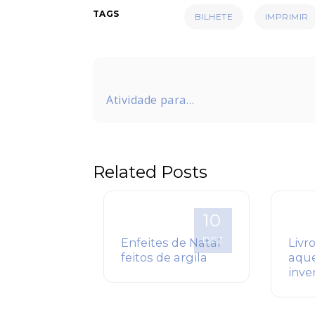
TAGS
BILHETE
IMPRIMIR
Navegação
de
Atividade para
Post
imprimir – Jogo da
memória de Natal
Related Posts
10
DEZ
Enfeites de Natal
Livr
feitos de argila
aque
inve