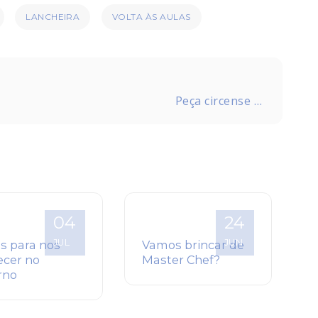
LANCHEIRA
VOLTA ÀS AULAS
Peça circense no
SESC – Caravana
Roliday
04
24
JUL
JUN
os para nos
Vamos brincar de
cer no
Master Chef?
rno