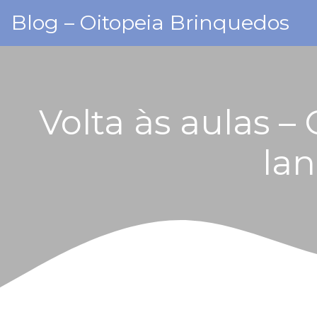
Skip
Blog – Oitopeia Brinquedos
to
content
Volta às aulas –
la