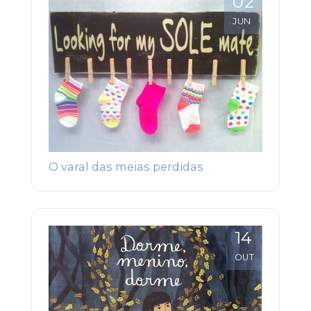
02
JUN
O varal das meias perdidas
14
OUT