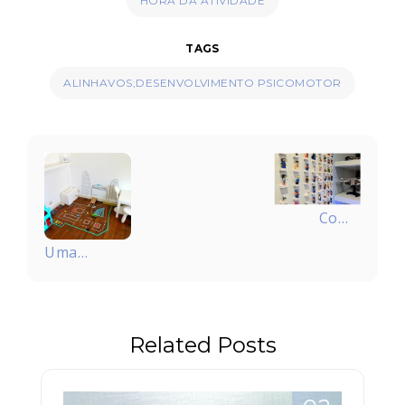
HORA DA ATIVIDADE
TAGS
ALINHAVOS;DESENVOLVIMENTO PSICOMOTOR
Navegação
de
Post
Como
exibir os
Uma
mini
cidade
personagens
feita de
Lego?
fita
Related Posts
adesiva