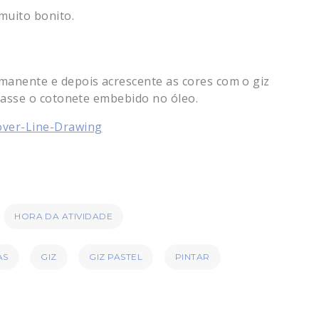
muito bonito.
anente e depois acrescente as cores com o giz
passe o cotonete embebido no óleo.
HORA DA ATIVIDADE
AS
GIZ
GIZ PASTEL
PINTAR