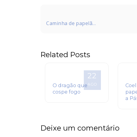
Navegação
de
Caminha de papelão
Post
pra bonecos
Related Posts
22
AGO
O dragão que
Coel
cospe fogo
pape
a Pá
Deixe um comentário