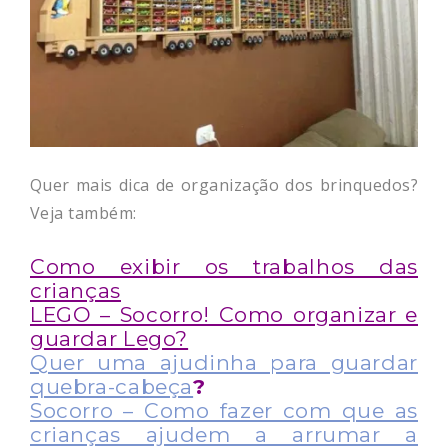
Quer mais dica de organização dos brinquedos?
Veja também:
Como exibir os trabalhos das
crianças
LEGO – Socorro! Como organizar e
guardar Lego?
Quer uma ajudinha para guardar
quebra-cabeça
?
Socorro – Como fazer com que as
crianças ajudem a arrumar a