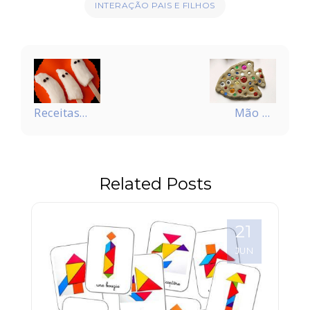
INTERAÇÃO PAIS E FILHOS
Navegação
de
Post
Receitas
Mão na
divertidas
massa!
para o
Vamos
Halloween
fazer
Related Posts
peixinhos
21
JUN